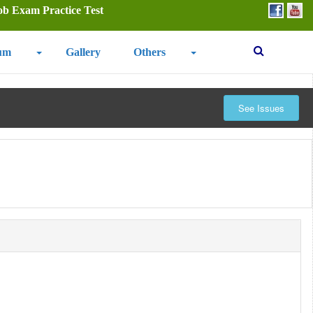
ob Exam Practice Test
um
Gallery
Others