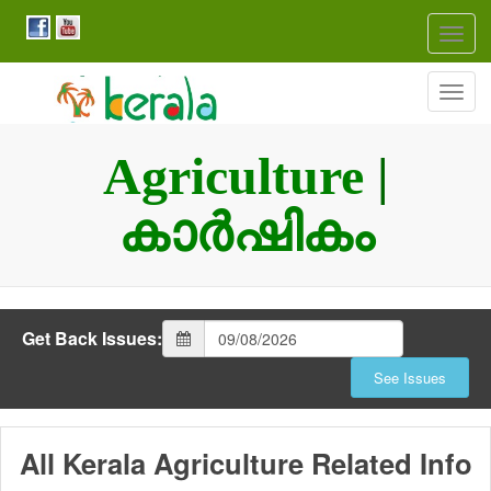
Togg
navig
Togg
navig
Agriculture
|
കാർഷികം
Get Back Issues:
All Kerala Agriculture Related Info