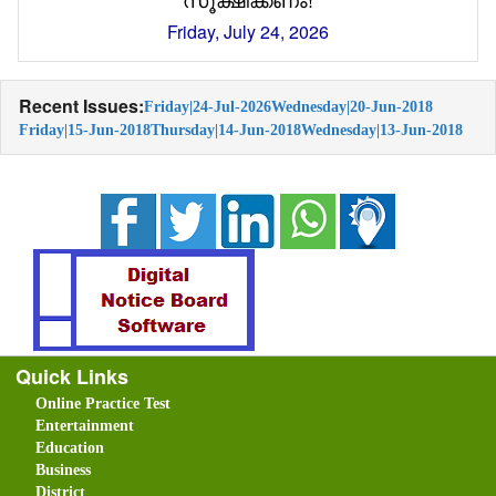
Friday, July 24, 2026
Recent Issues:
Friday|24-Jul-2026
Wednesday|20-Jun-2018
Friday|15-Jun-2018
Thursday|14-Jun-2018
Wednesday|13-Jun-2018
Quick Links
Online Practice Test
Entertainment
Education
Business
District