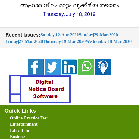
ആഹാര ശീലം മാറ്റം ലുക്കീമിയ തടയാം
Thursday, July 18, 2019
Recent Issues:
Sunday|12-Apr-2020
Sunday|29-Mar-2020
Friday|27-Mar-2020
Thursday|19-Mar-2020
Wednesday|18-Mar-2020
Quick Links
Online Practice Test
Entertainment
Education
Business