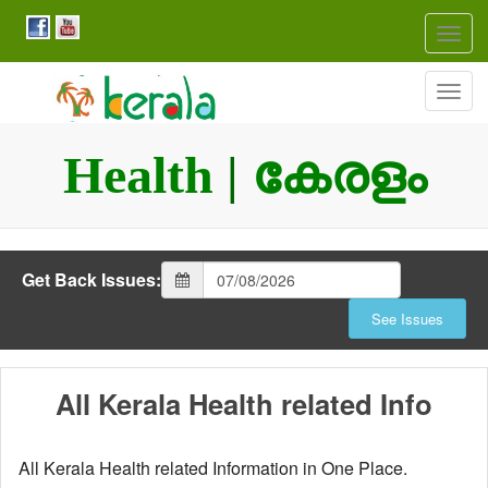
Togg
navig
Togg
navig
Health
|
കേരളം
Get Back Issues:
All Kerala Health related Info
All Kerala Health related Information in One Place.