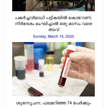
പകർച്ചവ്യാധി പട്ടികയിൽ കൊറോണ;
നിര്‍ദേശം ലംഘിച്ചാൽ ഒരു മാസം വരെ
തടവ്
Sunday, March 15, 2020
ശുഭസൂചന; ഫലമറിഞ്ഞ 74 പേർക്കും