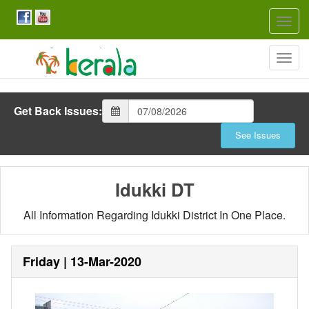
Togg
navig
Togg
navig
Get Back Issues:
Idukki DT
All Information Regarding Idukki District In One Place.
Friday | 13-Mar-2020