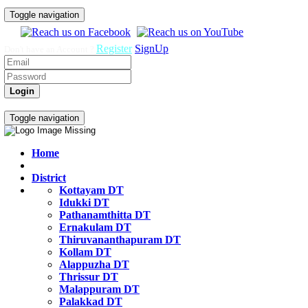
Toggle navigation
Register
SignUp
Don't have an Account ?
Login
Govt Job Exam Practice Test
Toggle navigation
Home
District
Kottayam DT
Idukki DT
Pathanamthitta DT
Ernakulam DT
Thiruvananthapuram DT
Kollam DT
Alappuzha DT
Thrissur DT
Malappuram DT
Palakkad DT