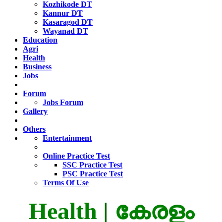
Kozhikode DT
Kannur DT
Kasaragod DT
Wayanad DT
Education
Agri
Health
Business
Jobs
Forum
Jobs Forum
Gallery
Others
Entertainment
Online Practice Test
SSC Practice Test
PSC Practice Test
Terms Of Use
Health
|
കേരളം