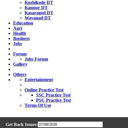
Kozhikode DT
Kannur DT
Kasaragod DT
Wayanad DT
Education
Agri
Health
Business
Jobs
Forum
Jobs Forum
Gallery
Others
Entertainment
Online Practice Test
SSC Practice Test
PSC Practice Test
Terms Of Use
Get Back Issues: