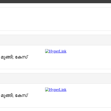
മുങ്ങി; കേസ്
മുങ്ങി; കേസ്