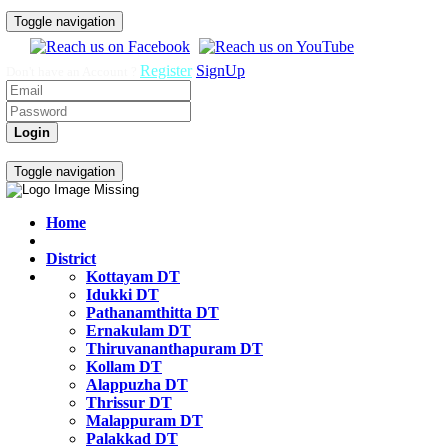
Toggle navigation
Register
SignUp
Don't have an Account ?
Login
Govt Job Exam Practice Test
Toggle navigation
Home
District
Kottayam DT
Idukki DT
Pathanamthitta DT
Ernakulam DT
Thiruvananthapuram DT
Kollam DT
Alappuzha DT
Thrissur DT
Malappuram DT
Palakkad DT