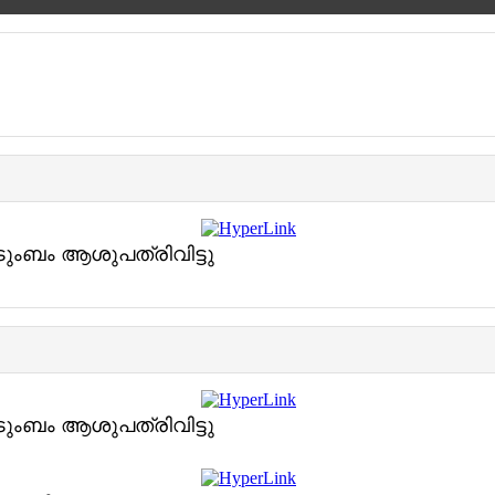
ുംബം ആശുപത്രിവിട്ടു
ുംബം ആശുപത്രിവിട്ടു