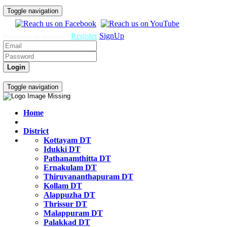
Toggle navigation
Register
SignUp
Don't have an Account ?
Login
Govt Job Exam Practice Test
Toggle navigation
Home
District
Kottayam DT
Idukki DT
Pathanamthitta DT
Ernakulam DT
Thiruvananthapuram DT
Kollam DT
Alappuzha DT
Thrissur DT
Malappuram DT
Palakkad DT