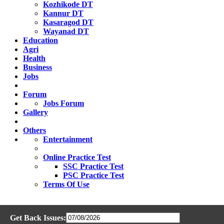
Kozhikode DT
Kannur DT
Kasaragod DT
Wayanad DT
Education
Agri
Health
Business
Jobs
Forum
Jobs Forum
Gallery
Others
Entertainment
Online Practice Test
SSC Practice Test
PSC Practice Test
Terms Of Use
Get Back Issues: